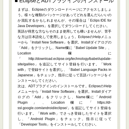
EclipseとADTプラグインのインストール
まずは、Eclipseのダウンロードページにアクセスしましょ
う。様々な種類のパッケージがあってどれを選んだらいいの
か混乱するかもしれませんが、その場合は「Eclips IDE for
Java Developers」を選択してダウンロードしてください。
英語が得意な方ならそのまま使用しても構いませんが、苦手
な方は日本語化して使用しましょう。EclipseのHelpメニュ
ーから「Install New Software」を選択。Installダイアログの
「Add」をクリックし、Name欄に「Babel Update Site」、
Location欄に
「http://download.eclipse.org/technology/babel/update-
site/galileo」を追記してサイト登録を行います。「Work
with」で登録サイトを選択し、「Babel Language Packs in
Japanese」をチェック。指示に従って言語パッケージをイ
ンストールしてください。
次は、ADTプラグインのインストールです。EclipseのHelp
メニューから「Install New Software」を選択。Installダイア
ログの「Add」をクリックし、Name欄に「Android
Plugin」、Location欄に「https://dl-
ssl.google.com/android/eclipse/」を追記してサイト登録を
行います。「Work with」でさっき登録したサイトを選択
し、「Android Plugin」をチェック。指示に従って
「Developer Tools」をインストールしてください。