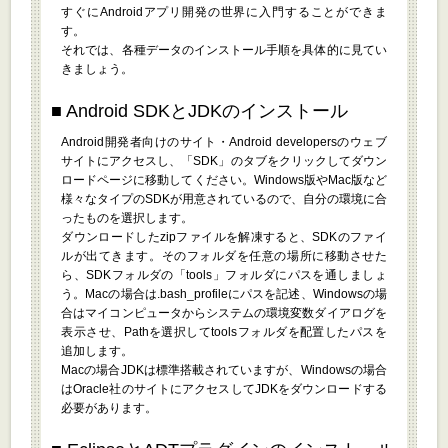
すぐにAndroidアプリ開発の世界に入門することができま
す。
それでは、各種データのインストール手順を具体的に見てい
きましょう。
Android SDKとJDKのインストール
Android開発者向けのサイト・Android developersのウェブ
サイトにアクセスし、「SDK」のタブをクリックしてダウン
ロードページに移動してください。Windows版やMac版など
様々なタイプのSDKが用意されているので、自分の環境に合
ったものを選択します。
ダウンロードしたzipファイルを解凍すると、SDKのファイ
ルが出てきます。そのフォルダを任意の場所に移動させた
ら、SDKフォルダの「tools」フォルダにパスを通しましょ
う。Macの場合は.bash_profileにパスを記述、Windowsの場
合はマイコンピュータからシステムの環境変数ダイアログを
表示させ、Pathを選択してtoolsフォルダを配置したパスを
追加します。
Macの場合JDKは標準搭載されていますが、Windowsの場合
はOracle社のサイトにアクセスしてJDKをダウンロードする
必要があります。