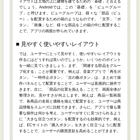
イアウトは土地の上に建物を建てるための「基礎」と言える
でしょう。Androidでは、この「基礎」を「ビューグルー
プ」と呼びます。ビューグループは、様々な「部品（ビュ
ー）」を配置するための箱のようなものです。「文字」「ボ
タン」「画像」など、様々な部品をこの箱の中に配置するこ
とで、アプリの画面が作られていきます。
見やすく使いやすいレイアウト
では、ユーザーにとって見やすく、使いやすいレイアウトを
作るにはどうすれば良いのでしょうか。いくつかのポイント
を一緒に見ていきましょう。まず、「関連する部品をグルー
プ化する」ことが重要です。例えば、音楽アプリで「再生ボ
タン」「一時停止ボタン」「次の曲ボタン」は、まとめて操
作パネルとして配置することで、ユーザーは直感的に操作で
きます。次に、「部品の位置を揃える」ことで、画面全体が
整理され、見やすさが向上します。例えば、商品一覧画面
で、各商品の名前と価格を揃えて配置すると、ユーザーは商
品情報をスムーズに比較できます。さらに、アプリで最も重
要な操作は何かを考え、ユーザーがすぐに見つけられるよう
に「大きな目立つボタン」を配置するのも効果的です。例え
ば、ECサイトの「購入ボタン」を大きく目立つように配置
することで、ユーザーの購買意欲を高めることができます。